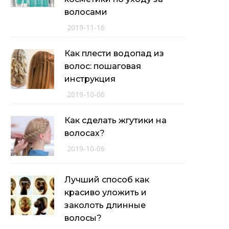
волосами
2019-11-16
Как плести водопад из
волос: пошаговая
инструкция
2019-10-06
Как сделать жгутики на
волосах?
2019-10-06
Лучший способ как
красиво уложить и
заколоть длинные
волосы?