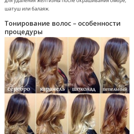
для удаления желтизны после окрашивания омбре,
шатуш или балаяж.
Тонирование волос – особенности
процедуры