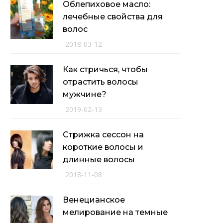
Облепиховое масло:
лечебные свойства для
волос
2018-03-12
Как стричься, чтобы
отрастить волосы
мужчине?
2019-02-13
Стрижка сессон на
короткие волосы и
длинные волосы
2018-11-08
Венецианское
мелирование на темные