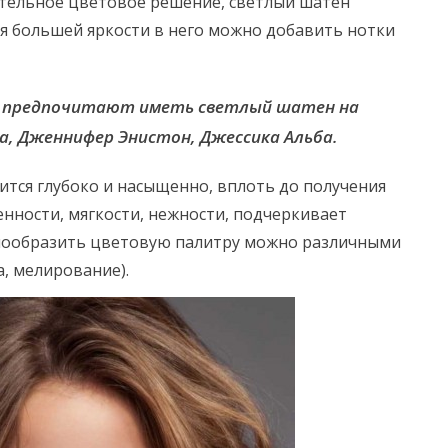
ательное цветовое решение, светлый шатен
я большей яркости в него можно добавить нотки
и предпочитают иметь светлый шатен на
а, Дженнифер Энистон, Джессика Альба.
ится глубоко и насыщенно, вплоть до получения
енности, мягкости, нежности, подчеркивает
знообразить цветовую палитру можно различными
, мелирование).