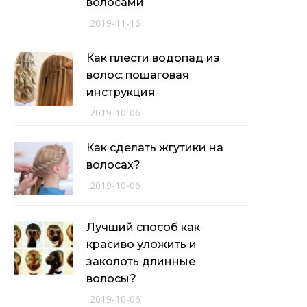
волосами
2019-11-16
Как плести водопад из
волос: пошаговая
инструкция
2019-10-06
Как сделать жгутики на
волосах?
2019-10-06
Лучший способ как
красиво уложить и
заколоть длинные
волосы?
2019-10-06