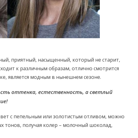
ный, приятный, насыщенный, который не старит,
дходит к различным образам, отлично смотрится
дке, является модным в нынешнем сезоне.
ость оттенка, естественность, а светлый
ие!
цвет с пепельным или золотистым отливом, можно
х тонов, получая колер – молочный шоколад,