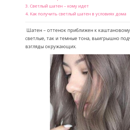
3. Светлый шатен – кому идет
4. Как получить светлый шатен в условиях дома
Шатен – оттенок приближен к каштановому 
светлые, так и темные тона, выигрышно по
взгляды окружающих.