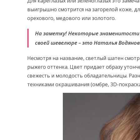
Для кареглазых или зеленоглазых это замеч
выигрышно смотрится на загорелой коже, дл
орехового, медового или золотого.
На заметку! Некоторые знаменитост
своей шевелюре – это Наталья Водянов
Несмотря на название, светлый шатен смотр
рыжего оттенка. Цвет придает образу утонч
свежесть и молодость обладательницы. Ра
техниками окрашивания (омбре, 3D-покраска