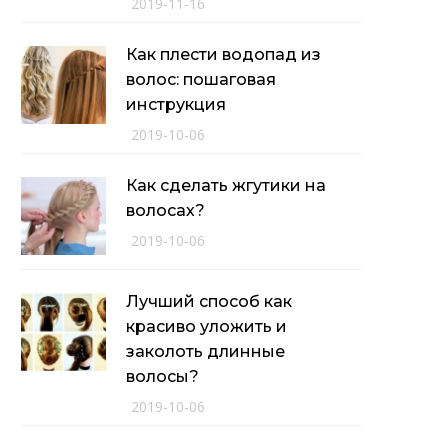
2019-11-16
Как плести водопад из
волос: пошаговая
инструкция
2019-10-06
Как сделать жгутики на
волосах?
2019-10-06
Лучший способ как
красиво уложить и
заколоть длинные
волосы?
2019-10-06