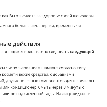
к как Вы отвечаете за здоровье своей шевелюры.
амного больше сил, энергии, временных и
пные действия
ю вьющихся волос важно следовать
следующей
ы с использованием шампуня согласно типу
 косметические средства, с добавками
ний, других полезных компонентов для шевелюры.
м или кондиционер. Смыть через 3 минуты с
 или же подкисленной воды. На литр жидкости
.