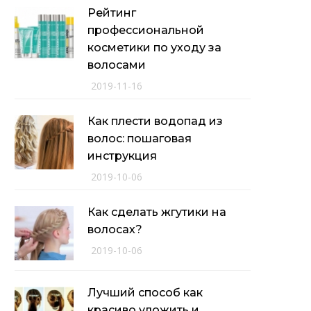
Рейтинг
профессиональной
косметики по уходу за
волосами
2019-11-16
Как плести водопад из
волос: пошаговая
инструкция
2019-10-06
Как сделать жгутики на
волосах?
2019-10-06
Лучший способ как
красиво уложить и