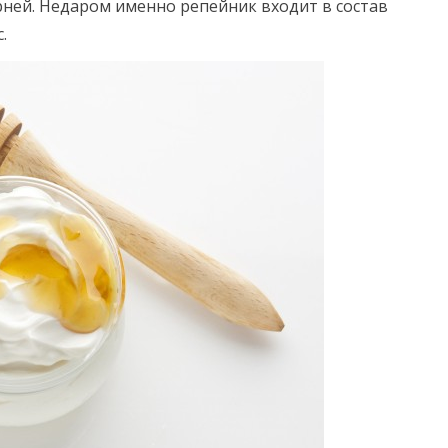
рней. Недаром именно репейник входит в состав
с.